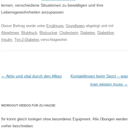
lernen, verschiedene Situationen zu bewältigen und ihre
Lebensgewohnheiten anzupassen.
Dieser Beitrag wurde unter
Ernährung
,
Grundlagen
abgelegt und mit
Abnehmen
,
Blutdruck
,
Blutzucker
,
Cholesterin
,
Diabetes
,
Diabetiker
,
Insulin
,
Typ-2-Diabetes
verschlagwortet.
Post navigation
←
Aktiv und vital durch den Alltag
Kontaktlinsen beim Sport – was
man wissen muss
→
WORKOUT-VIDEOS FÜR ZU HAUSE
Ihr könnt gleich loslegen ohne besonderes Equipment. Alle Übungen werden
vorher beschrieben.