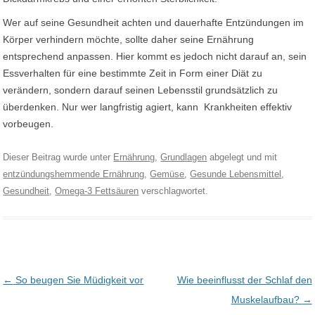
Wer auf seine Gesundheit achten und dauerhafte Entzündungen im
Körper verhindern möchte, sollte daher seine Ernährung
entsprechend anpassen. Hier kommt es jedoch nicht darauf an, sein
Essverhalten für eine bestimmte Zeit in Form einer Diät zu
verändern, sondern darauf seinen Lebensstil grundsätzlich zu
überdenken. Nur wer langfristig agiert, kann Krankheiten effektiv
vorbeugen.
Dieser Beitrag wurde unter
Ernährung
,
Grundlagen
abgelegt und mit
entzündungshemmende Ernährung
,
Gemüse
,
Gesunde Lebensmittel
,
Gesundheit
,
Omega-3 Fettsäuren
verschlagwortet.
Post navigation
←
So beugen Sie Müdigkeit vor
Wie beeinflusst der Schlaf den
Muskelaufbau?
→