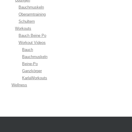
Übungen
Bauchmuskeln
Oberarmtraining
Schultern
Workouts
Bauch Beine Po
Workout Videos
Bauch
Bauchmuskeln
Beine-Po
Ganzkörper
KarlaWorkouts
Wellness