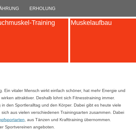
Skip to content
ÄHRUNG
ERHOLUNG
chmuskel-Training
Muskelaufbau
tig. Ein vitaler Mensch wirkt einfach schöner, hat mehr Energie und
irken attraktiver. Deshalb lohnt sich Fitnesstraining immer.
 den Sportleralltag und den Körper. Dabei gibt es heute viele
n sich aus vielen verschiedenen Trainingsarten zusammen. Dabei
pfsportarten
, aus Tänzen und Krafttraining übernommen.
der Sportvereinen angeboten.