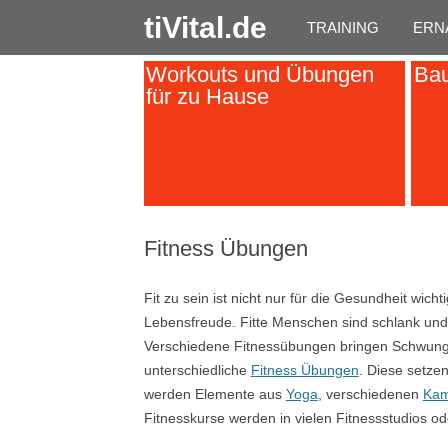
tiVital.de
TRAINING
ERN
Workouts und Übungen
Bau
für zu Hause
Fitness Übungen
Fit zu sein ist nicht nur für die Gesundheit wich
Lebensfreude. Fitte Menschen sind schlank und w
Verschiedene Fitnessübungen bringen Schwung in
unterschiedliche
Fitness Übungen
. Diese setze
werden Elemente aus
Yoga
, verschiedenen
Kam
Fitnesskurse werden in vielen Fitnessstudios o