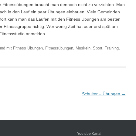
ine Fitnessübungen braucht man dennoch nicht zu verzichten. Man
fach in den Lauf ein paar Übungen einbauen. Viele Gemeinden
 Dort kann man das Laufen mit den Fitness Übungen am besten
ner Fitnessgruppe richtig. Wer wenig Zeit hat oder erst spät am
 Fitnessstudio anmelden.
und mit
Fitness Übungen
,
Fitnessübungen
,
Muskeln
,
Sport
,
Training
,
Schulter – Übungen
→
Youtube Kanal