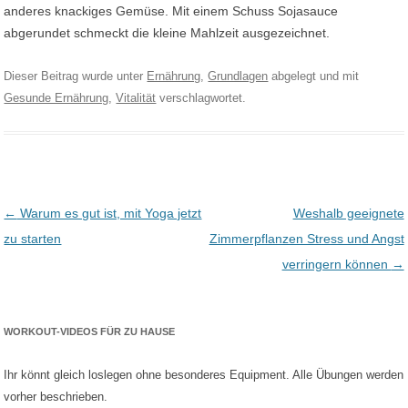
anderes knackiges Gemüse. Mit einem Schuss Sojasauce
abgerundet schmeckt die kleine Mahlzeit ausgezeichnet.
Dieser Beitrag wurde unter
Ernährung
,
Grundlagen
abgelegt und mit
Gesunde Ernährung
,
Vitalität
verschlagwortet.
Post navigation
←
Warum es gut ist, mit Yoga jetzt
Weshalb geeignete
zu starten
Zimmerpflanzen Stress und Angst
verringern können
→
WORKOUT-VIDEOS FÜR ZU HAUSE
Ihr könnt gleich loslegen ohne besonderes Equipment. Alle Übungen werden
vorher beschrieben.