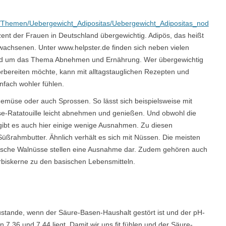
g/Themen/Uebergewicht_Adipositas/Uebergewicht_Adipositas_nod
ent der Frauen in Deutschland übergewichtig. Adipös, das heißt
Erwachsenen. Unter www.helpster.de finden sich neben vielen
rund um das Thema Abnehmen und Ernährung. Wer übergewichtig
rbereiten möchte, kann mit alltagstauglichen Rezepten und
nfach wohler fühlen.
emüse oder auch Sprossen. So lässt sich beispielsweise mit
-Ratatouille leicht abnehmen und genießen. Und obwohl die
 gibt es auch hier einige wenige Ausnahmen. Zu diesen
ßrahmbutter. Ähnlich verhält es sich mit Nüssen. Die meisten
rische Walnüsse stellen eine Ausnahme dar. Zudem gehören auch
iskerne zu den basischen Lebensmitteln.
tande, wenn der Säure-Basen-Haushalt gestört ist und der pH-
 7,36 und 7,44 liegt. Damit wir uns fit fühlen und der Säure-