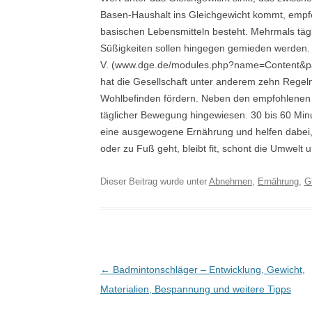
Basen-Haushalt ins Gleichgewicht kommt, empfe
basischen Lebensmitteln besteht. Mehrmals täg
Süßigkeiten sollen hingegen gemieden werden. D
V. (www.dge.de/modules.php?name=Content&pa=
hat die Gesellschaft unter anderem zehn Regeln 
Wohlbefinden fördern. Neben den empfohlenen L
täglicher Bewegung hingewiesen. 30 bis 60 Mi
eine ausgewogene Ernährung und helfen dabei, 
oder zu Fuß geht, bleibt fit, schont die Umwelt 
Dieser Beitrag wurde unter
Abnehmen
,
Ernährung
,
G
Post navigation
←
Badmintonschläger – Entwicklung, Gewicht,
Materialien, Bespannung und weitere Tipps