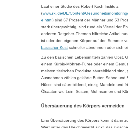
Laut einer Studie des Robert Koch Instituts
(
www.rki.de/DE/Content/Gesundheitsmonitorin
e.html
) sind 67 Prozent der Männer und 53 Proz
stark übergewichtig, sind rund ein Viertel der 
anderen Ratgeber-Themen hilfreiche Artikel 
ist oder den eigenen Körper auf den Sommer vo
basischer Kost
schneller abnehmen oder sich ei
Zu den basischen Lebensmitteln zählen Obst, G
einem Kürbis-Möhren-Püree oder einem Gemüse
meisten tierischen Produkte säurebildend sind,
Ausnahmen zählen geklärte Butter, Sahne und Sü
Nüsse sind säurebildend, einzig Mandeln und f
Ölsaaten wie Lein, Sesam, Mohnsamen und Kürb
Übersäuerung des Körpers vermeiden
Eine Übersäuerung des Körpers kommt dann zus
Wert unter das Gleichgewicht sinkt, das zwischen