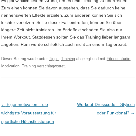
Es gibt wirklich keinen Grund, um es beim Training zu übertreiben.
Zum einen können Sie davon ausgehen, dass Sie dadurch keine
nennenswerten Effekte erzielen. Zum anderen können Sie sich
leichter verletzen. Sollte dieser Fall eintreffen, können Sie über
längere Zeit nicht trainieren. Im Endeffekt schaden Sie also nur
Ihrem Workout. Stattdessen sollten Sie das Training lieber langsam
angehen. Rom wurde schließlich auch nicht an einem Tag erbaut.
Dieser Beitrag wurde unter
Tipps
,
Training
abgelegt und mit
Fitnessstudio
,
Motivation
,
Training
verschlagwortet.
Post navigation
←
Eigenmotivation – die
Workout-Dresscode – Stylisch
wichtigste Voraussetzung für
oder Funktional?
→
sportliche Höchstleistungen