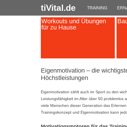
tiVital.de
TRAINING
ERN
Workouts und Übungen
Bau
für zu Hause
Eigenmotivation – die wichtigst
Höchstleistungen
Eigenmotivation zählt auch im Sport zu den wich
Leistungsfähigkeit im Alter über 50 problemlos a
viele Menschen dieser Generation das Erlernen e
Trainingskonzept und Eigenmotivation kann je
Motivationsmotoren für das Trainin