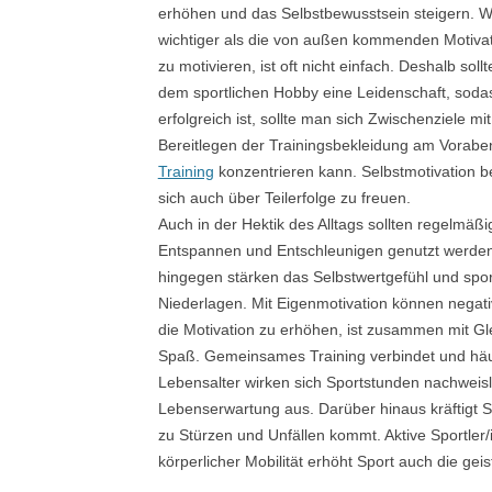
erhöhen und das Selbstbewusstsein steigern. Wis
wichtiger als die von außen kommenden Motivat
zu motivieren, ist oft nicht einfach. Deshalb sol
dem sportlichen Hobby eine Leidenschaft, sodass
erfolgreich ist, sollte man sich Zwischenziele mi
Bereitlegen der Trainingsbekleidung am Voraben
Training
konzentrieren kann. Selbstmotivation bed
sich auch über Teilerfolge zu freuen.
Auch in der Hektik des Alltags sollten regelmä
Entspannen und Entschleunigen genutzt werden. Z
hingegen stärken das Selbstwertgefühl und sp
Niederlagen. Mit Eigenmotivation können negati
die Motivation zu erhöhen, ist zusammen mit Gl
Spaß. Gemeinsames Training verbindet und häu
Lebensalter wirken sich Sportstunden nachweisli
Lebenserwartung aus. Darüber hinaus kräftigt Sp
zu Stürzen und Unfällen kommt. Aktive Sportler/i
körperlicher Mobilität erhöht Sport auch die geis