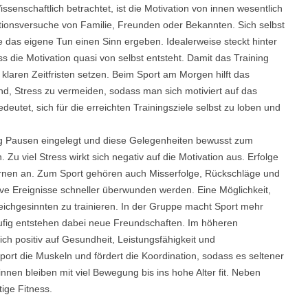
senschaftlich betrachtet, ist die Motivation von innen wesentlich
ionsversuche von Familie, Freunden oder Bekannten. Sich selbst
lte das eigene Tun einen Sinn ergeben. Idealerweise steckt hinter
 die Motivation quasi von selbst entsteht. Damit das Training
t klaren Zeitfristen setzen. Beim Sport am Morgen hilft das
d, Stress zu vermeiden, sodass man sich motiviert auf das
eutet, sich für die erreichten Trainingsziele selbst zu loben und
ßig Pausen eingelegt und diese Gelegenheiten bewusst zum
u viel Stress wirkt sich negativ auf die Motivation aus. Erfolge
ornen an. Zum Sport gehören auch Misserfolge, Rückschläge und
ve Ereignisse schneller überwunden werden. Eine Möglichkeit,
eichgesinnten zu trainieren. In der Gruppe macht Sport mehr
fig entstehen dabei neue Freundschaften. Im höheren
ch positiv auf Gesundheit, Leistungsfähigkeit und
ort die Muskeln und fördert die Koordination, sodass es seltener
nnen bleiben mit viel Bewegung bis ins hohe Alter fit. Neben
tige Fitness.